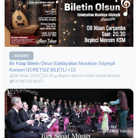
KONSER
Bir Kitap Biletin Olsun Edebiyattan Musikiye Söyleşili
Konseri ÜCRETSİZ BİLETLİ +13
08 Nisan 2026
20:30
Beşinci Mevsim Kültür Sanat Merkezi
ÜCRETSİZ BİLET