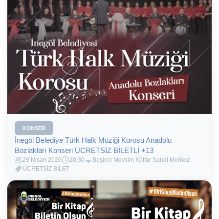
KONSER
İnegöl Belediye Türk Halk Müziği Korosu Anadolu
Bozlakları Konseri ÜCRETSİZ BİLETLİ +13
29 Nisan 2026
20:30
Beşinci Mevsim Kültür Sanat Merkezi
ÜCRETSİZ BİLET