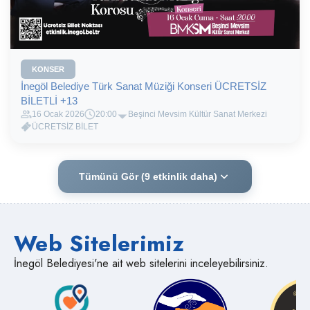
KONSER
İnegöl Belediye Türk Sanat Müziği Konseri ÜCRETSİZ
BİLETLİ +13
16 Ocak 2026
20:00
Beşinci Mevsim Kültür Sanat Merkezi
ÜCRETSİZ BİLET
Tümünü Gör (9 etkinlik daha)
Web Sitelerimiz
İnegöl Belediyesi'ne ait web sitelerini inceleyebilirsiniz.