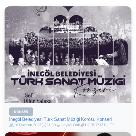
KONSER
İnegöl Belediyesi Türk Sanat Müziği Korosu Konseri
16 Haziran 2026
21:00
Heykel Önü
ÜCRETSİZ BİLET