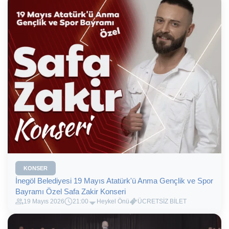
KONSER
İnegöl Belediyesi 19 Mayıs Atatürk'ü Anma Gençlik ve Spor
Bayramı Özel Safa Zakir Konseri
19 Mayıs 2026
21:00
Heykel Önü
ÜCRETSİZ BİLET