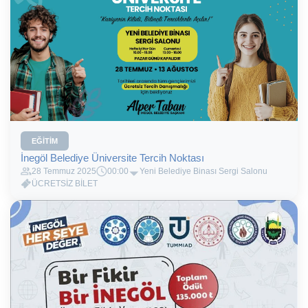
EĞITIM
İnegöl Belediye Üniversite Tercih Noktası
28 Temmuz 2025
00:00
Yeni Belediye Binası Sergi Salonu
ÜCRETSİZ BİLET