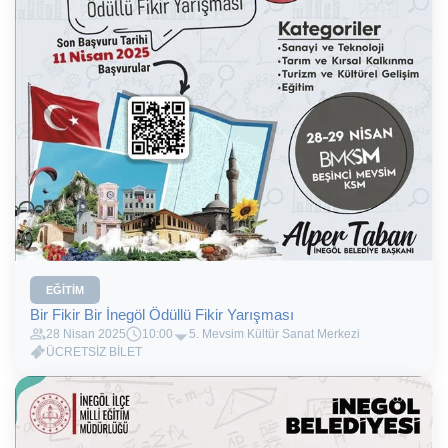
EĞITIM
Bir Fikir Bir İnegöl Ödüllü Fikir Yarışması
28 Nisan 2025
10:00
5. Mevsim Kültür Sanat Merkezi
ÜCRETSİZ BİLET