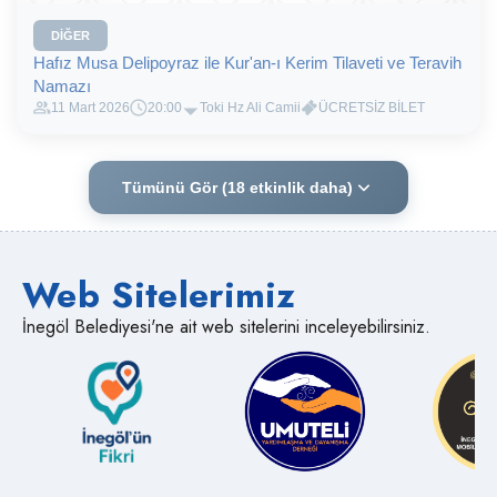
DIĞER
Hafız Musa Delipoyraz ile Kur'an-ı Kerim Tilaveti ve Teravih
Namazı
11 Mart 2026
20:00
Toki Hz Ali Camii
ÜCRETSİZ BİLET
Tümünü Gör (18 etkinlik daha)
Web Sitelerimiz
İnegöl Belediyesi'ne ait web sitelerini inceleyebilirsiniz.