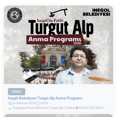
DIĞER
İnegöl Belediyesi Turgut Alp Anma Programı
14 Haziran 2026
14:00
Turgutalp Köyü Mahallesi Turgut Alp Türbesi
ÜCRETSİZ BİLET