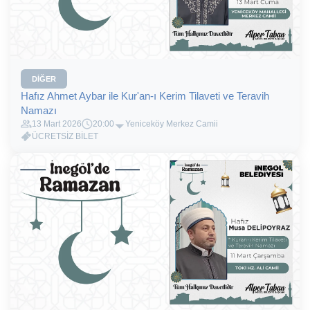
DIĞER
Hafız Ahmet Aybar ile Kur'an-ı Kerim Tilaveti ve Teravih
Namazı
13 Mart 2026
20:00
Yeniceköy Merkez Camii
ÜCRETSİZ BİLET